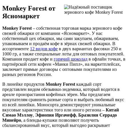
Monkey Forest от
Ясномаркет
Monkey Forest
– собственная торговая марка зернового кофе
свежей обжарки от компании «Ясномаркет». У нас
собственный цех обжарки, мы сами закупаем, обжариваем,
упаковываем и продаём кофе в зёрнах свежей обжарки. В
ассортименте
12 видов кофе
в двух вариантах фасовки 250 и
1000 гр, а также специальные лоты для оптовых покупателей.
Компания продает кофе и
горячий шоколад
в офлайн точках, в
партнёрской сети кофеен «Манки Пипл», на маркетплейсах,
заключает прямые договоры с оптовыми покупателями из
разных регионов России.
В линейке продуктов
Monkey Forest
каждый сорт
представлен видом обезьянки-эндемика, который водится в
ареале произрастания кофейных зёрен. Мы предлагаем
покупателям сравнить разные сорта и выбрать любимый вкус
из всей линейки. Моносорта демонстрируют уникальные
вкусовые характеристики того или иного региона –
Китай
Симао Мэллоу
,
Эфиопия Иргачефф
,
Бразилия Серрадо
Минейро
, а бленды-купажи позволяют получить
сбалансированный вкус, который выгодно раскрывает