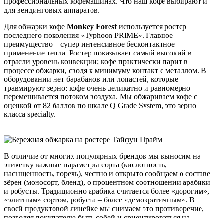
профессиональных кофемашинах. Что наш кофе выбирают и
для вендинговых аппаратов.
Для обжарки кофе
Monkey Forest
используется ростер
последнего поколения «Typhoon PRIME». Главное
преимущество – супер интенсивное бесконтактное
применение тепла. Ростер показывает самый высокий в
отрасли уровень конвекции; кофе практически парит в
процессе обжарки, сводя к минимуму контакт с металлом. В
оборудовании нет барабанов или лопастей, которые
травмируют зерно; кофе очень деликатно и равномерно
перемешивается потоком воздуха. Мы обжариваем кофе с
оценкой от 82 баллов по шкале Q Grade System, это зерно
класса specialty.
В отличие от многих популярных брендов мы выносим на
этикетку важные параметры сорта (кислотность,
насыщенность, горечь), честно и открыто сообщаем о составе
зёрен (моносорт, бленд), о процентном соотношении арабики
и робусты. Традиционно арабика считается более «дорогим»,
«элитным» сортом, робуста – более «демократичным». В
своей продуктовой линейке мы снимаем это противоречие,
позволяя покупателю быть собой и ориентироваться на