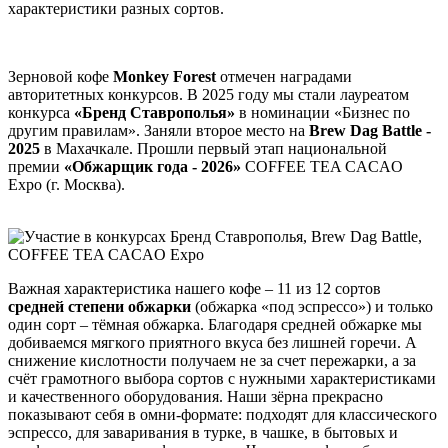
характеристики разных сортов.
Зерновой кофе
Monkey Forest
отмечен наградами
авторитетных конкурсов. В 2025 году мы стали лауреатом
конкурса
«Бренд Ставрополья»
в номинации «Бизнес по
другим правилам». Заняли второе место на
Brew Dag Battle -
2025
в Махачкале. Прошли первый этап национальной
премии
«Обжарщик года - 2026»
COFFEE TEA CACAO
Expo (г. Москва).
Важная характеристика нашего кофе – 11 из 12 сортов
средней степени обжарки
(обжарка «под эспрессо») и только
один сорт – тёмная обжарка. Благодаря средней обжарке мы
добиваемся мягкого приятного вкуса без лишней горечи. А
снижение кислотности получаем не за счет пережарки, а за
счёт грамотного выбора сортов с нужными характеристиками
и качественного оборудования. Наши зёрна прекрасно
показывают себя в омни-формате: подходят для классического
эспрессо, для заваривания в турке, в чашке, в бытовых и